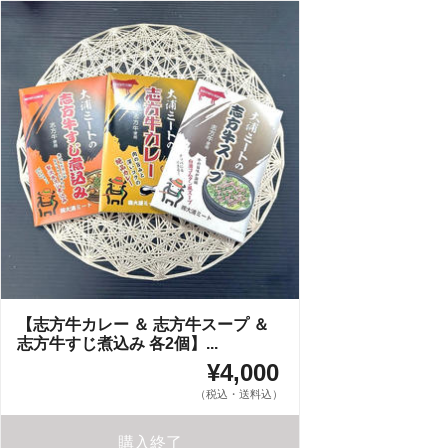
【志方牛カレー ＆ 志方牛スープ ＆
志方牛すじ煮込み 各2個】...
¥4,000
（税込・送料込）
購入終了