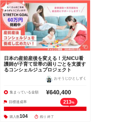
日本の産前産後を変える！元NICU看
護師が子育て世帯の困りごとを支援す
るコンシェルジュプロジェクト
おそうじひとしずく
¥640,400
集まっている金額
213
目標達成率
%
104
購入数
残り 終了