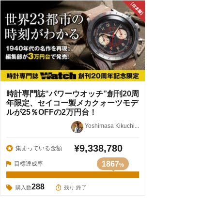
時計専門誌“パワーウオッチ”創刊20周
年限定、セイコー製メカクォーツモデ
ルが25％OFFの2万円台！
Yoshimasa Kikuchi...
¥9,338,780
集まっている金額
1867
目標達成率
%
288
購入数
残り 終了