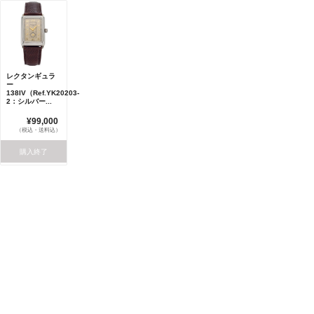
レクタンギュラ
ー
138IV（Ref.YK20203-
2：シルバー...
¥99,000
（税込・送料込）
購入終了