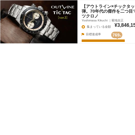
【アウトライン×チックタッ
弾。70年代の傑作を二つ目
ツクロノ
Yoshimasa Kikuchi ｜菊地吉正
¥3,846,1
集まっている金額
目標達成率
769
%