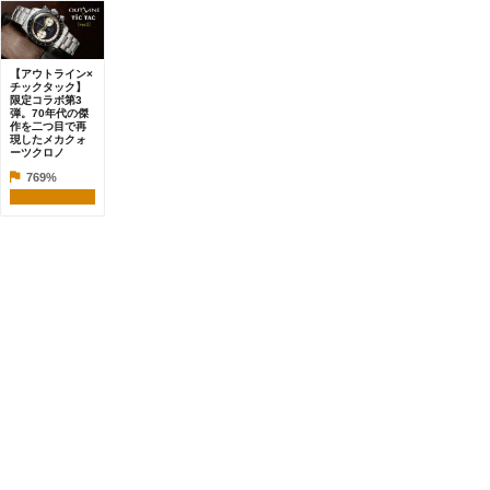
【アウトライン×
チックタック】
限定コラボ第3
弾。70年代の傑
作を二つ目で再
現したメカクォ
ーツクロノ
769%