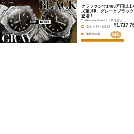
クラファンで1400万円以
ズ第3弾、グレーとブラック
登場！
Yoshimasa Kikuchi ｜菊地吉正
¥1,717,7
集まっている金額
目標達成率
343
%