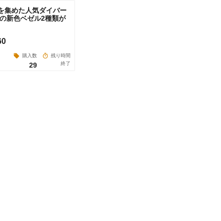
上を集めた人気ダイバー
の新色ベゼル2種類が
60
購入数
残り時間
終了
29