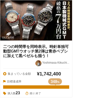
二つの時間帯を同時表示。時針単独可
動型GMTウオッチ第2弾は青赤ペプシ
に加えて黒ベゼルも揃う！
Yoshimasa Kikuchi...
¥1,742,400
集まっている金額
348
目標達成率
%
23
購入数
残り 終了