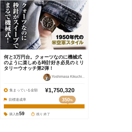
何と3万円台。クォーツなのに機械式
のように楽しめる時計好き必見のミリ
タリーウオッチ第2弾！
Yoshimasa Kikuchi...
¥1,750,320
集まっている金額
350
目標達成率
%
59
購入数
残り 終了