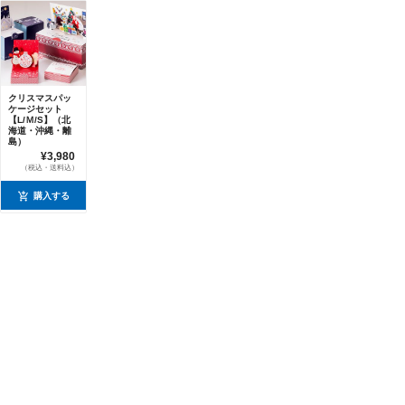
クリスマスパッ
ケージセット
【L/Ｍ/S】（北
海道・沖縄・離
島）
¥3,980
（税込・送料込）
購入する