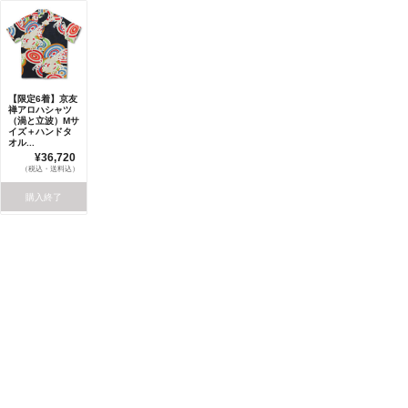
【限定6着】京友
禅アロハシャツ
（渦と立波）Mサ
イズ＋ハンドタ
オル...
¥36,720
（税込・送料込）
購入終了