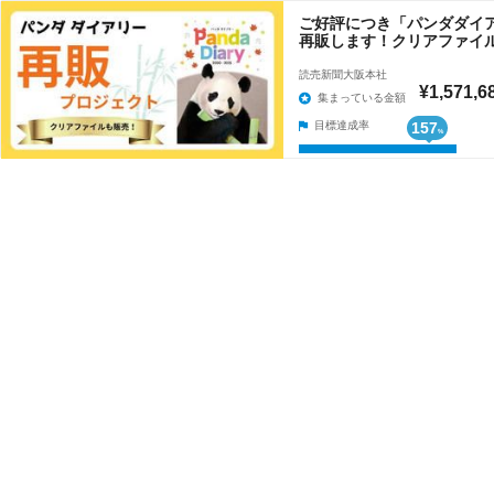
ご好評につき「パンダダイアリー
再販します！クリアファイ
読売新聞大阪本社
¥1,571,6
集まっている金額
目標達成率
157
%