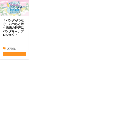
「パンダがつな
ぐ、いのちと絆
～未来の神戸に
パンダを～」プ
ロジェクト
279%