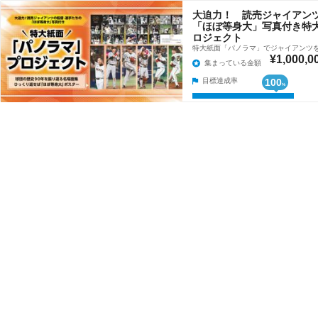
大迫力！ 読売ジャイアン
「ほぼ等身大」写真付き特
ロジェクト
特大紙面「パノラマ」でジャイアンツ
¥1,000,0
集まっている金額
目標達成率
100
%