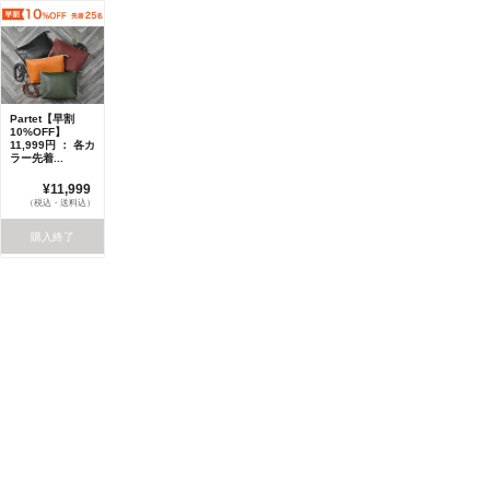
Partet【早割
10%OFF】
11,999円 ： 各カ
ラー先着...
¥11,999
（税込・送料込）
購入終了