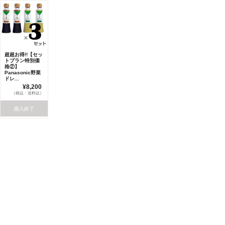
超超お得!!【セッ
トプラン特別価
格②】
Panasonic野菜
ドレ...
¥8,200
（税込・送料込）
購入終了