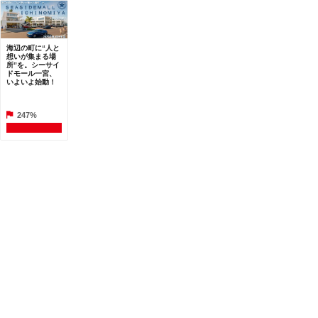
海辺の町に“人と
想いが集まる場
所”を。シーサイ
ドモール一宮、
いよいよ始動！
247%