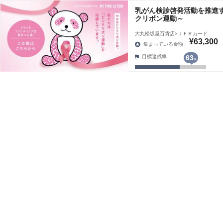
乳がん検診啓発活動を推進す
クリボン運動～
大丸松坂屋百貨店×ＪＦＲカード
¥63,300
集まっている金額
目標達成率
63
%