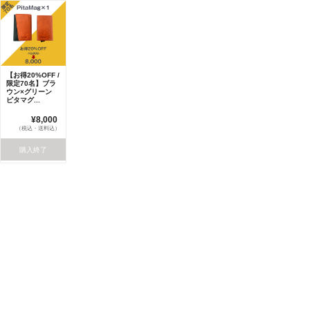
【お得20%OFF /
限定70名】ブラ
ウン×グリーン
ピタマグ...
¥8,000
（税込・送料込）
購入終了