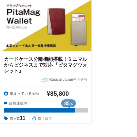
カードケース分離機能搭載！ミニマル
からビジネスまで対応『ピタマグウォ
レット』
Rasical Japan合同会社
¥85,800
集まっている金額
85
目標達成率
%
11
購入数
残り 終了