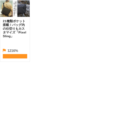
21種類ポケット
搭載！バッグ内
の仕切りもカス
タマイズ「Pixel
Sling」
1216%