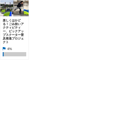
楽しくはかど
る！ごみ拾いア
クティビティ
ー、ピックアッ
プスクーター普
及推進プロジェ
クト
4%