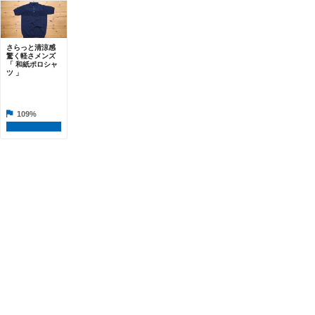
さらっと清涼感
驚く軽さメンズ
「 和紙ポロシャ
ツ 」
109%