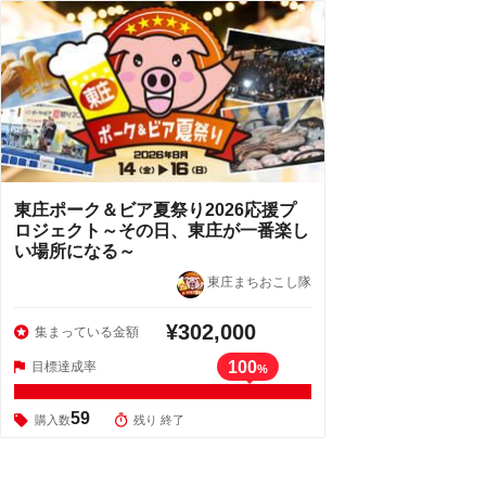
東庄ポーク＆ビア夏祭り2026応援プ
ロジェクト～その日、東庄が一番楽し
い場所になる～
東庄まちおこし隊
¥302,000
集まっている金額
100
目標達成率
%
59
購入数
残り 終了