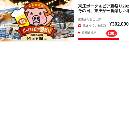
東庄ポーク＆ビア夏祭り20
その日、東庄が一番楽しい
東庄まちおこし隊
¥302,000
集まっている金額
目標達成率
100
%