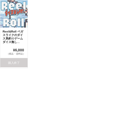
Reel&Roll ベガ
スライクのダイ
ス系釣りゲーム
ダイス無し...
¥6,000
（税込・送料込）
購入終了