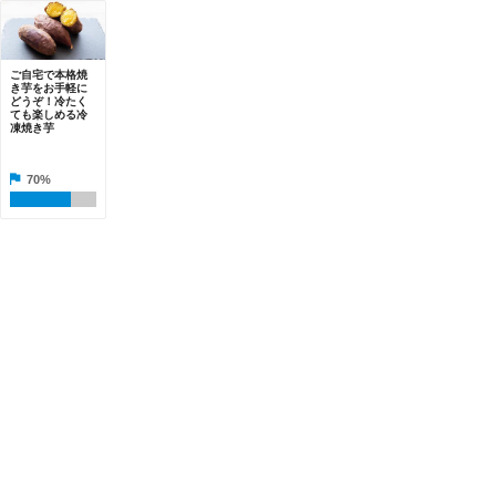
ご自宅で本格焼
き芋をお手軽に
どうぞ！冷たく
ても楽しめる冷
凍焼き芋
70%