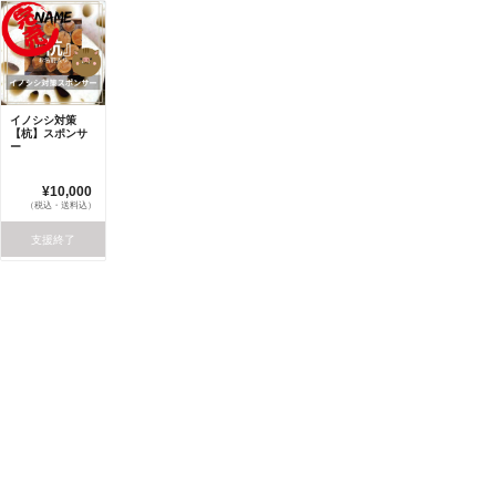
イノシシ対策
【杭】スポンサ
ー
¥10,000
（税込・送料込）
支援終了