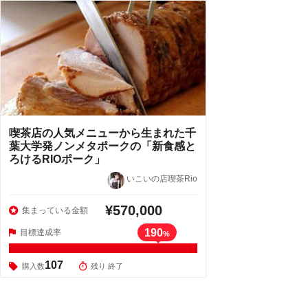
喫茶店の人気メニューから生まれた千
葉大学発ノンメタポークの「新食感と
ろけるRIOポーク」
いこいの店喫茶Rio
¥570,000
集まっている金額
190
目標達成率
%
107
購入数
残り 終了