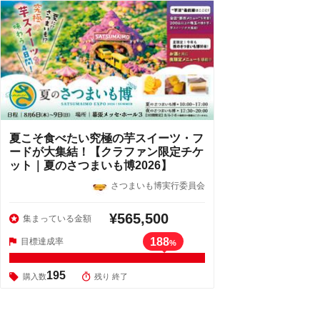
夏こそ食べたい究極の芋スイーツ・フ
ードが大集結！【クラファン限定チケ
ット｜夏のさつまいも博2026】
さつまいも博実行委員会
¥565,500
集まっている金額
188
目標達成率
%
195
購入数
残り 終了