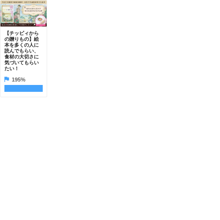
【チッピィから
の贈りもの】絵
本を多くの人に
読んでもらい、
食材の大切さに
気づいてもらい
たい！
195%