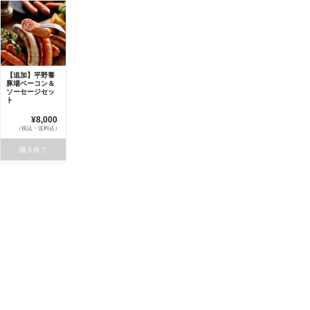
【追加】平野養
豚場ベーコン＆
ソーセージセッ
ト
¥8,000
（税込・送料込）
購入終了