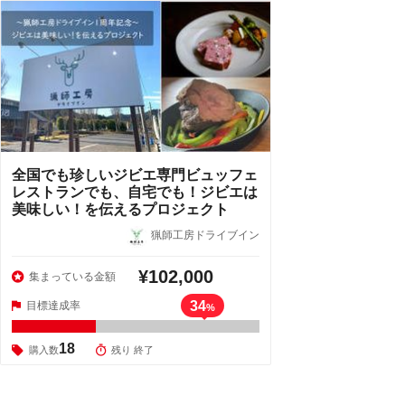
全国でも珍しいジビエ専門ビュッフェ
レストランでも、自宅でも！ジビエは
美味しい！を伝えるプロジェクト
猟師工房ドライブイン
¥102,000
集まっている金額
34
目標達成率
%
18
購入数
残り 終了