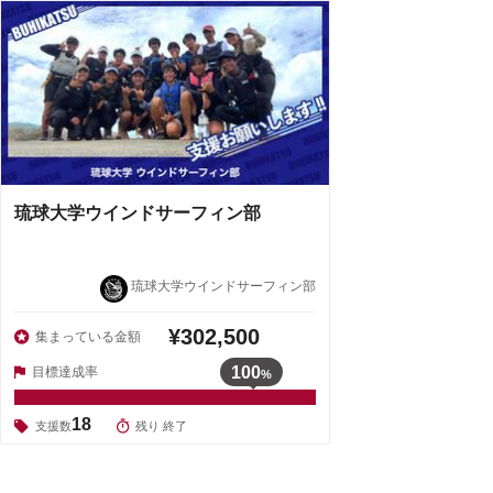
琉球大学ウインドサーフィン部
琉球大学ウインドサーフィン部
¥302,500
集まっている金額
100
目標達成率
%
18
支援数
残り 終了