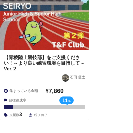
【青稜陸上競技部】をご支援くださ
い！～より良い練習環境を目指して～
Ver.２
石田 優太
¥7,860
集まっている金額
11
目標達成率
%
3
支援数
残り 終了