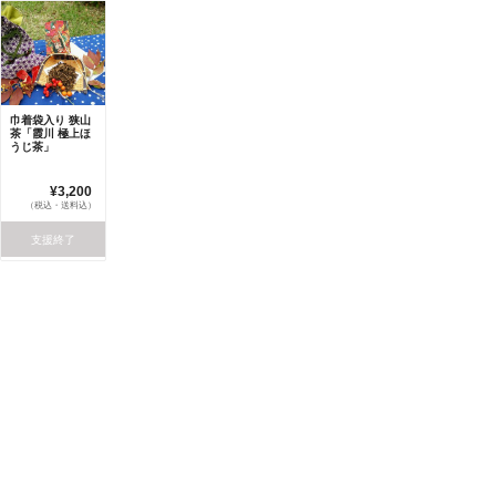
巾着袋入り 狭山
茶「霞川 極上ほ
うじ茶」
¥3,200
（税込・送料込）
支援終了