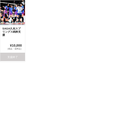
SAGA久光スプ
リングス純粋支
援
¥10,000
（税込・送料込）
支援終了