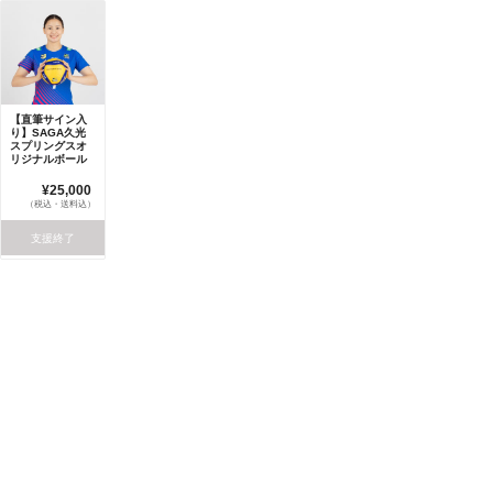
【直筆サイン入
り】SAGA久光
スプリングスオ
リジナルボール
¥25,000
（税込・送料込）
支援終了