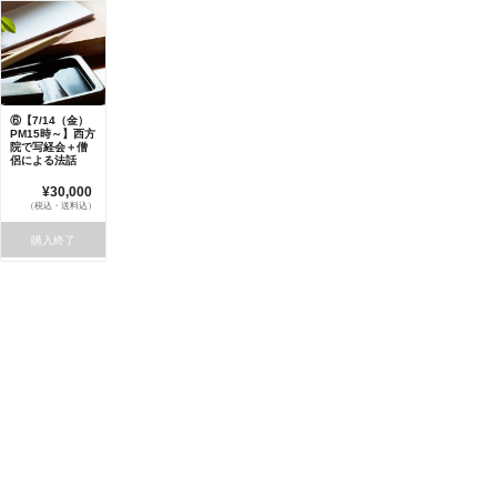
⑥【7/14（金）
PM15時～】西方
院で写経会＋僧
侶による法話
¥30,000
（税込・送料込）
購入終了