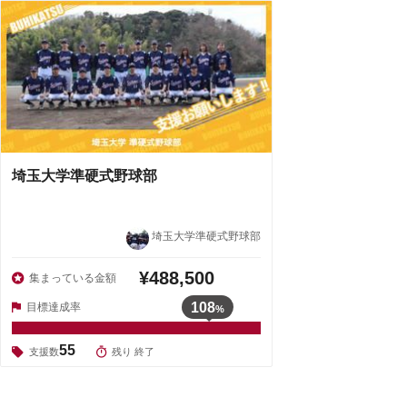
埼玉大学準硬式野球部
埼玉大学準硬式野球部
¥488,500
集まっている金額
108
目標達成率
%
55
支援数
残り 終了