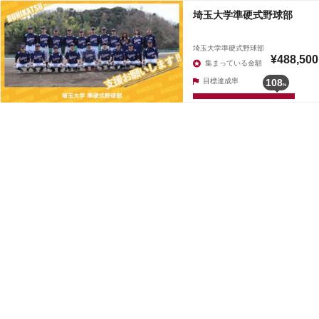
埼玉大学準硬式野球部
埼玉大学準硬式野球部
¥488,500
集まっている金額
目標達成率
108
%