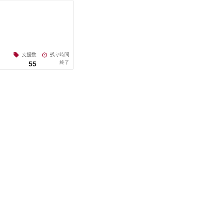
支援数
残り時間
終了
55