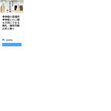
❖神様の居場所
❖神様とのご縁
を大切にできる
御札・御朱印帳
お祀り飾り
424%