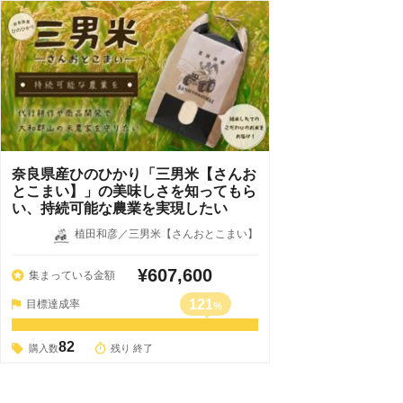
奈良県産ひのひかり「三男米【さんお
とこまい】」の美味しさを知ってもら
い、持続可能な農業を実現したい
植田和彦／三男米【さんおとこまい】
¥607,600
集まっている金額
121
目標達成率
%
82
購入数
残り 終了