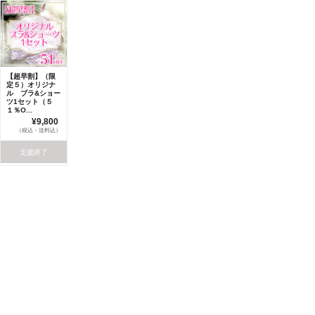
【超早割】（限
定５）オリジナ
ル ブラ&ショー
ツ1セット（５
１％O...
¥9,800
（税込・送料込）
支援終了