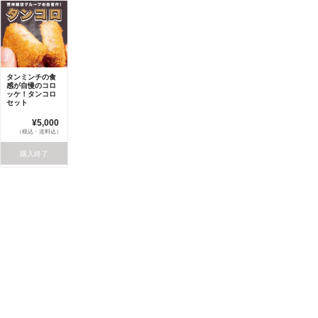
タンミンチの食
感が自慢のコロ
ッケ！タンコロ
セット
¥5,000
（税込・送料込）
購入終了