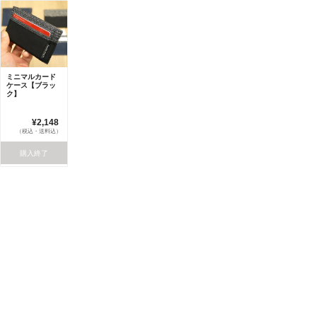
ミニマルカード
ケース【ブラッ
ク】
¥2,148
（税込・送料込）
購入終了