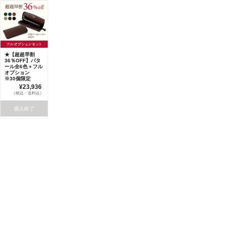
★【超超早割
36％OFF】バタ
ール全6色＋フル
オプション
※30個限定
¥23,936
（税込・送料込）
購入終了