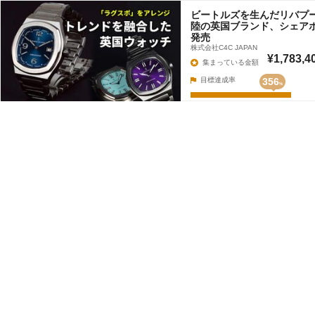
ビートルズを生んだリバプ
陸の英国ブランド、シェア
発売
株式会社C4C JAPAN
¥1,783,4
集まっている金額
目標達成率
356
%