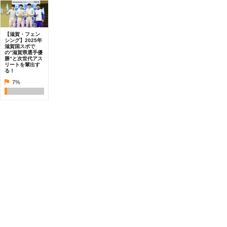
【滋賀・フェン
シング】2025年
滋賀国スポで
の”滋賀県選手優
勝”と次世代アス
リートを輩出す
る！
7%