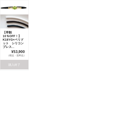
【早割
10％OFF！】
K18YG×ペリド
ット シリコン
ブレス...
¥53,900
（税込・送料込）
購入終了